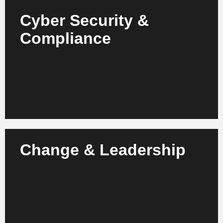
Cyber Security &
Sichern Sie Daten, Prozesse und
Compliance
Produktionssysteme – mit KI-gesteuerter Security
sowie automatisierter Compliance und
Dokumentation.
Mehr erfahren
Change & Leadership
Wir begleiten Ihr Team im Wandel – mit Change-
Management, Leadership-Schulungen und gezielter
Integration neuer Kompetenzen.
Mehr erfahren