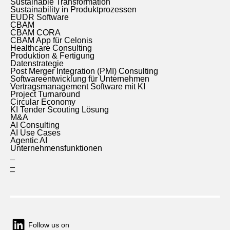
Sustainable Transformation
Sustainability in Produktprozessen
EUDR Software
CBAM
CBAM CORA
CBAM App für Celonis
Healthcare Consulting
Produktion & Fertigung
Datenstrategie
Post Merger Integration (PMI) Consulting
Softwareentwicklung für Unternehmen
Vertragsmanagement Software mit KI
Project Turnaround
Circular Economy
KI Tender Scouting Lösung
M&A
AI Consulting
AI Use Cases
Agentic AI
Unternehmensfunktionen
_
_
–
Follow us on