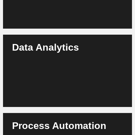
Mehr erfahren
Data Analytics
Transformieren Sie Ihre Beauty-Daten in Insights –
mit Analytics-Lösungen für Ingredients, Markttrends
und Verbraucherverhalten.
Mehr erfahren
Process Automation
Automatisieren Sie Entwicklung, Produktion und