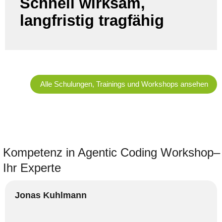
Schnell wirksam,
Sie erhalten sofort nutzbare Ergebnisse und
eine Basis, die Tempo erhöht und Folgekosten
langfristig tragfähig
durch Nacharbeit reduziert.
Alle Schulungen, Trainings und Workshops ansehen
Kompetenz in Agentic Coding Workshop–
Ihr Experte
Jonas Kuhlmann