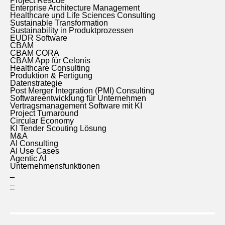
Project Rescue
Enterprise Architecture Management
Healthcare und Life Sciences Consulting
Sustainable Transformation
Sustainability in Produktprozessen
EUDR Software
CBAM
CBAM CORA
CBAM App für Celonis
Healthcare Consulting
Produktion & Fertigung
Datenstrategie
Post Merger Integration (PMI) Consulting
Softwareentwicklung für Unternehmen
Vertragsmanagement Software mit KI
Project Turnaround
Circular Economy
KI Tender Scouting Lösung
M&A
AI Consulting
AI Use Cases
Agentic AI
Unternehmensfunktionen
_
_
–