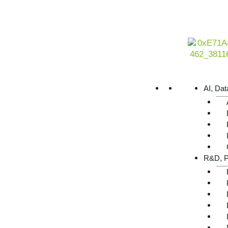
Model-Based Systems Engineering (MBSE) bietet die Lösung.
MBSE mehr Transparenz, minimiert Risiken und fördert die
Entwicklungsprozesse auch bei wachsender Komplexität eff
AI, Dat
R&D, P
Warum Ventum Consulting