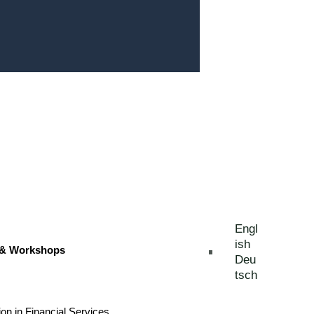
ng als
Engl
ish
 & Workshops
Deu
tsch
ion in Financial Services