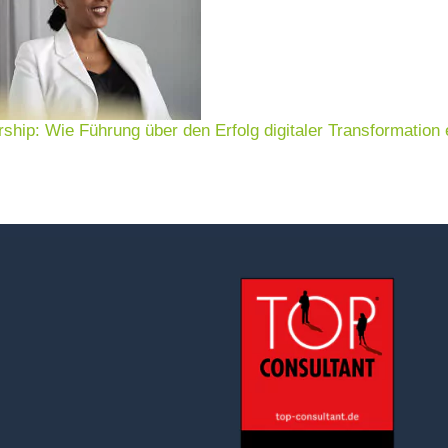
rship: Wie Führung über den Erfolg digitaler Transformation 