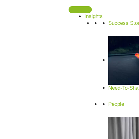
Zum
Inhalt
Insights
springen
Success Stor
MBSE Consu
Komplexität in Klarheit verwandeln.
Need-To-Shar
People