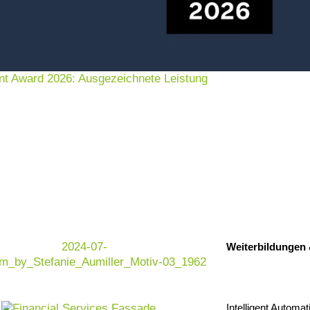
en
nt Award 2026: Ausgezeichnete Leistung
ineering (MBSE) Consulti
lexer – und genau hier setzt MBSE Consulting
thoden unterstützen wir Unternehmen dabei,
 Elektronik effizient zu beherrschen.
Weiterbildungen
 und Test, hohe regulatorische Anforderungen
Herausforderungen. Traditionelle,
ihre Grenzen: Sie kosten Zeit, erschweren
 Zusammenarbeit.
Intelligent Automat