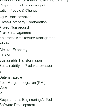
e
100% für Ihren
Requirements Engineering 2.0
ompetenz
Unternehmenserfolg
zation, People & Change
Agile Transformation
tolpersteine und die
Wir sind erst zufrieden, wenn Sie 
Cross-Company Collaboration
amit Sie schneller
sind, denn das messbare Ergebni
Project Turnaround
wo Sie hinwollen.
zählt. Daran lassen wir uns mess
Projektmanagement
Enterprise Architecture Management
ability
Circular Economy
CBAM
Sustainable Transformation
Sustainability in Produktprozessen
Situations‑ und Anforderungseinschätzung
y
Datenstrategie
Post Merger Integration (PMI)
M&A
re
Requirements Engineering AI Tool
Software Development