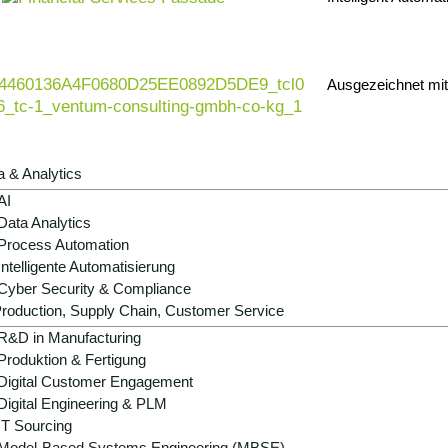
 Durch digitale, strukturierte Modelle schafft
 interdisziplinäre Teamarbeit und macht so
Ausgezeichnet mi
izient und nachvollziehbar.
a & Analytics
AI
Data Analytics
Process Automation
Intelligente Automatisierung
Cyber Security & Compliance
roduction, Supply Chain, Customer Service
 für MBSE Consulting
R&D in Manufacturing
Produktion & Fertigung
Digital Customer Engagement
Digital Engineering & PLM
IT Sourcing
Model-Based Systems Engineering (MBSE)