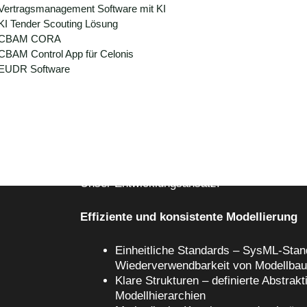
Vertragsmanagement Software mit KI
KI Tender Scouting Lösung
CBAM CORA
CBAM Control App für Celonis
EUDR Software
Strategische Entwicklung von MBSE Frame
Mit strategischer Herangehensweise und be
maßgeschneiderte MBSE-Methoden, die perf
abgestimmt sind. Dabei verbinden wir metho
für nachhaltige Implementierung.
Unser Entwicklungsansatz:
Effiziente und konsistente Modellierung
Einheitliche Standards – SysML-Stan
Wiederverwendbarkeit von Modellbau
Klare Strukturen – definierte Abstrak
Modellhierarchien