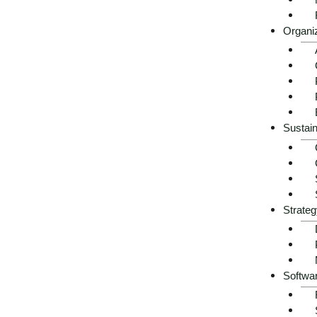
+1.500 Projekte
Über 20 Jahr
abgeschlossen
Beratungsk
Organi
Konzerne und Mittelständler
Wir kennen die S
vertrauen auf unsere Erfahrung, weil
Abkürzungen – d
wir liefern, was wir versprechen –
dort ankommen, 
immer wieder.
Sustain
Jetzt kostenlose Erstberatung anfordern
Direkt mit Fachexpert:innen sprechen, kein
Kostenlose 
Strateg
Sales‑Team
Softwa