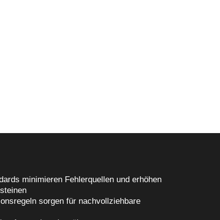
works und Methoden
währten Entwicklungsprozessen schaffen wir
ekt auf Ihre Unternehmensanforderungen
dische Tiefe mit praktischer Anwendbarkeit
dards minimieren Fehlerquellen und erhöhen
steinen
tionsregeln sorgen für nachvollziehbare