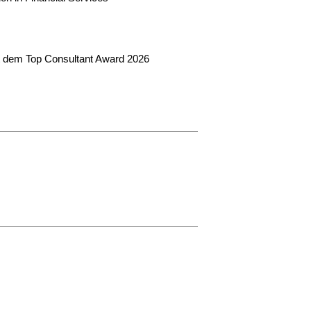
feld
t dem Top Consultant Award 2026
tte beweise, dass du kein Spambot bist
und wähle das Symbol
Tasse
.