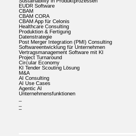
Sustainability in Produktprozessen
EUDR Software
CBAM
CBAM CORA
CBAM App für Celonis
Healthcare Consulting
Produktion & Fertigung
Datenstrategie
Post Merger Integration (PMI) Consulting
Softwareentwicklung für Unternehmen
Vertragsmanagement Software mit KI
Project Turnaround
Circular Economy
KI Tender Scouting Lösung
M&A
AI Consulting
AI Use Cases
Agentic AI
Unternehmensfunktionen
_
_
–