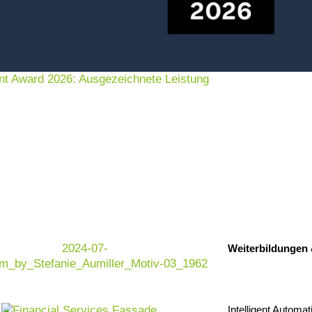
*
pers
Date
nt Award 2026: Ausgezeichnete Leistung
Bear
werd
jede
wide
I
zu V
E-Ma
Ich 
pers
Date
Weiterbildungen
Zuse
vera
kann
Zuku
Intelligent Automat