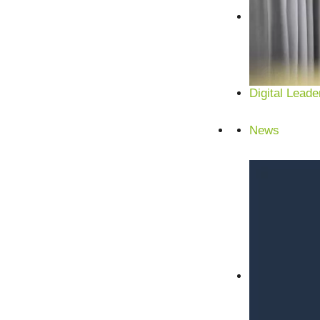
China
Polen
Digital Leade
News