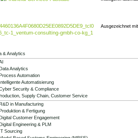
*Pflicht
Ausgezeichnet mi
Bi
a & Analytics
AI
Data Analytics
Process Automation
Intelligente Automatisierung
Cyber Security & Compliance
roduction, Supply Chain, Customer Service
R&D in Manufacturing
Produktion & Fertigung
Digital Customer Engagement
Digital Engineering & PLM
en
IT Sourcing
Model-Based Systems Engineering (MBSE)