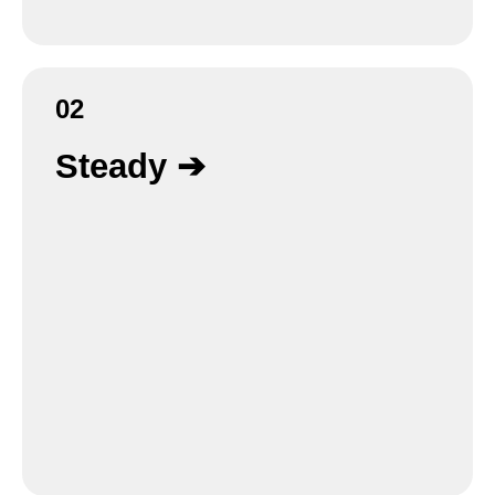
02
Steady ➔
In dieser Phase geht es um die Aufnahme des
Status Quo und in einem zweiten Schritt um die
erste Planung der Transformation. Es werden
spezifische Ist-Analysen (z.B. Wertstromanalyse,
Capability Based Planning, Culture Assessment)
durchgeführt, Gaps zu den Zielsetzungen
identifiziert, Themen priorisiert, abgestimmt und
darauf aufbauend die kurz-, mittel- und
langfristigen Roadmaps geplant.