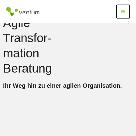
Zum
Inhalt
Menü
Menu
springen
Agile
Transfor­
mation
Beratung
Ihr Weg hin zu einer agilen Organisation.