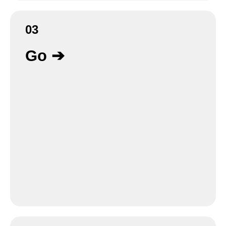
03
Go ➔
In der Go-Phase gehen wir iterativ vor, um durch
frühes Testen zu lernen, Risiken zu reduzieren
und damit den Erfolg der Transformation zu
sichern. Dabei orientieren wir uns an
Frameworks, Methoden und Best Practices, die
zu Ihrer Organisation passen. Die Themen aus
der Steady-Phase werden runtergebrochen,
geplant und umgesetzt.