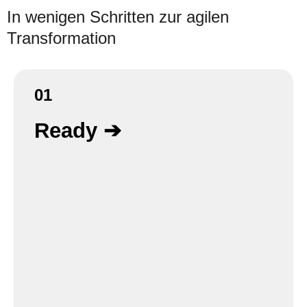
In wenigen Schritten zur agilen
Transformation
01
Ready ➔
Diese Phase dient der Vorbereitung.
Insbesondere ein gemeinsames Verständnis der
Zielsetzung, die Übergabe & Sichtung der
bereits entstandenen Inhalte,
Rahmenbedingungen und Erfolgsfaktoren bei
Stakeholdern und Programmteilnehmer:innen ist
hier wichtig. Dazu werden die Ziele weiter
heruntergebrochen, abgestimmt und das
Commitment im gesamten Programm sowie im
Top-Management eingeholt.