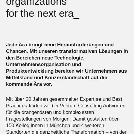
organizations
Management
Management
Management
for the next era_
Mehr erfahren
Mehr erfahren
Mehr erfahren
Mehr erfahren
Mehr erfahren
Mehr erfahren
Jede Ära bringt neue Herausforderungen und
Chancen. Mit unseren transformativen Lösungen in
den Bereichen neue Technologie,
Unternehmensorganisation und
Produktentwicklung bereiten wir Unternehmen aus
Mittelstand und Konzernlandschaft auf die
kommende Ära vor.
Mit über 20 Jahren gesammelter Expertise und Best
Practices finden wir bei Ventum Consulting Antworten
für die drängendsten und komplexesten
Fragestellungen von Morgen. Damit gestalten über
150 Kolleg:innen in München und 4 weiteren
Standorten die ganzheitliche Transformation – von der