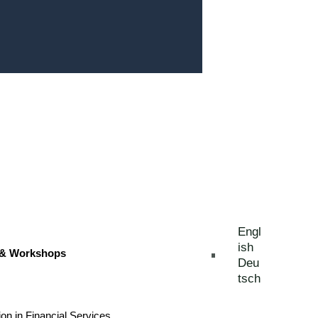
Engl
ish
 & Workshops
Deu
tsch
ion in Financial Services