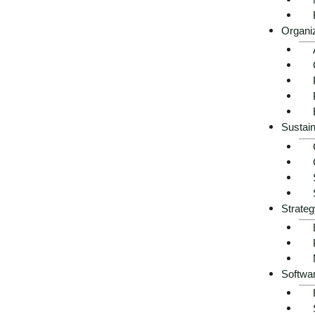
Konzerne und Mittelständler
Wir kennen die S
Organi
vertrauen auf unsere Erfahrung, weil
Abkürzungen – d
wir liefern, was wir versprechen –
dort ankommen, 
immer wieder.
Sustain
Jetzt kostenlose Erstberatung anfordern
Direkt mit Fachexpert:innen sprechen, kein
Kostenlose 
Sales‑Team
Strateg
Softwa
Warum eine Beratung für