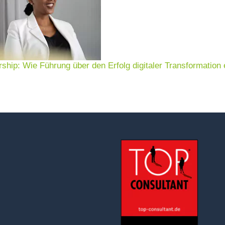
rship: Wie Führung über den Erfolg digitaler Transformation 