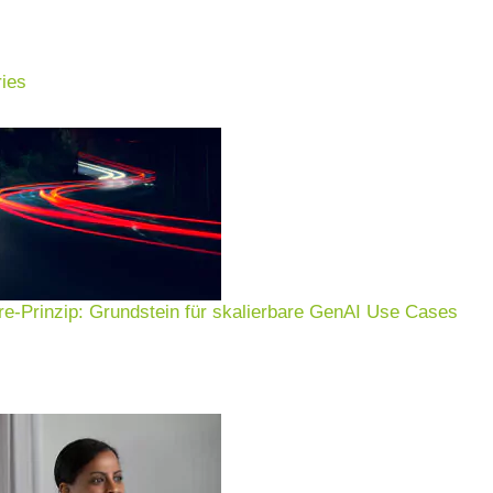
ies
ts
 Beratung
e-Prinzip: Grundstein für skalierbare GenAI Use Cases
erungen durch Requirements