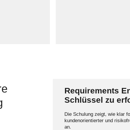
plan mit
verändernde Umstände zu
 Meilensteinen und
reagieren.
rfolgskriterien
 wird – natürlich
bstimmung mit
.
re
Requirements En
Schlüssel zu erf
g
Die Schulung zeigt, wie klar f
kundenorientierter und risiko
an.