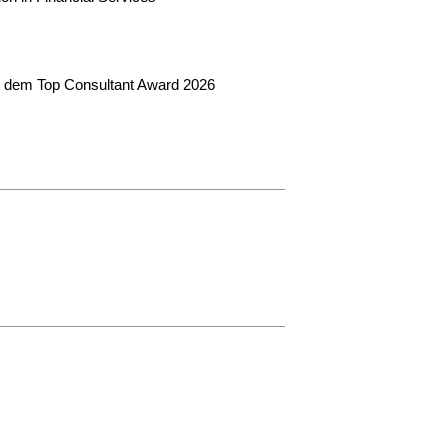
t dem Top Consultant Award 2026
ering Beratung
Strategie bis
Umsetzung