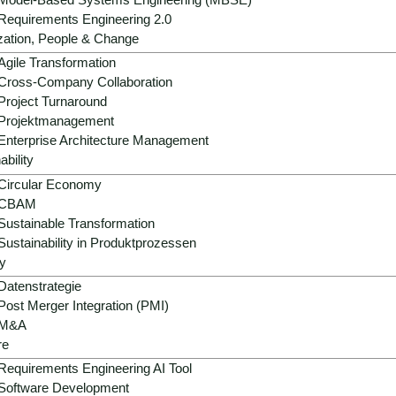
Requirements Engineering 2.0
tolpersteine und die
Wir sind erst zufrieden, wenn Sie 
zation, People & Change
amit Sie schneller
sind, denn das messbare Ergebni
Agile Transformation
wo Sie hinwollen.
zählt. Daran lassen wir uns mess
Cross-Company Collaboration
Project Turnaround
Projektmanagement
Enterprise Architecture Management
ability
Circular Economy
CBAM
Situations‑ und Anforderungseinschätzung
Sustainable Transformation
Sustainability in Produktprozessen
y
Datenstrategie
Post Merger Integration (PMI)
M&A
re
Requirements Engineering AI Tool
 Requirements Engineering
Software Development