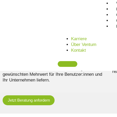
Zeitgemäß & modern
M
A
Unsere Beratung im Bereich Requirements
Karriere
Engineering ist zeitgemäß und nutzt neueste
Re
Über Ventum
Analyse- & Dokumentations-Technologien wie KI.
Be
Kontakt
Dabei werden innovative sowie kundenzentrierte
in
Methoden in bestehende Abläufe integriert. Das zielt
Th
darauf ab, Ihre Prozesse zielgenau zu optimieren, um
ko
sicherzustellen, dass entwickelte Lösungen den
re
gewünschten Mehrwert für Ihre Benutzer:innen und
Ihr Unternehmen liefern.
Jetzt Beratung anfordern