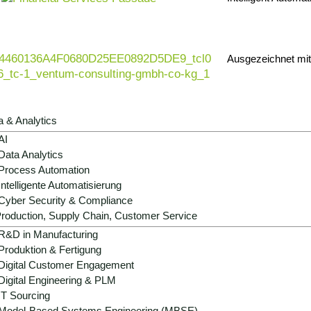
ern. Eine durchdachte Anforderungsanalyse und -
eren und bildet die Grundlage für eine
en.
Ausgezeichnet mi
a & Analytics
AI
Data Analytics
Process Automation
Intelligente Automatisierung
 für Requirements Engine
Cyber Security & Compliance
roduction, Supply Chain, Customer Service
R&D in Manufacturing
Produktion & Fertigung
Digital Customer Engagement
Digital Engineering & PLM
e
100% für Ihren
IT Sourcing
ompetenz
Unternehmenserfolg
Model-Based Systems Engineering (MBSE)