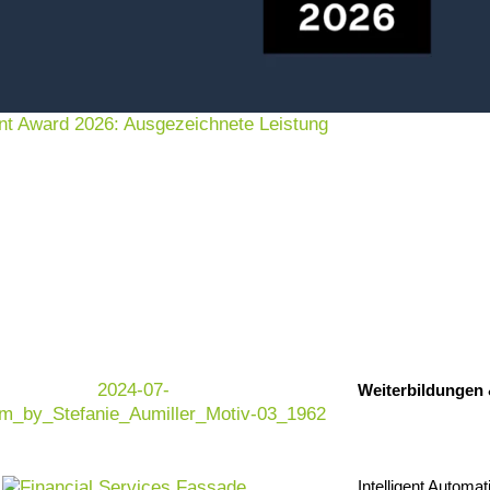
nt Award 2026: Ausgezeichnete Leistung
en
rierten Prozess der Erfassung, Analyse,
n Produkt, eine Dienstleistung oder ein
Weiterbildungen
rstellung von Lösungen, die den Bedürfnissen
n entsprechen. Eine Beratung für Requirements
icht-funktionalen Anforderungen klar, eindeutig
n Ihre Entwicklungsprozesse effizient zu
Intelligent Automat