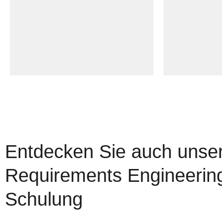
zeichnen. Damit setzen wir
Maßnahmen
Ihre Unternehmensstrategie
definierten
und Vision in den Fokus und
messbaren E
entwickeln
untermauert
Handlungsempfehlungen zur
in enger A
Wertsteigerung.
Ihrem Team
Entdecken Sie auch unse
Requirements Engineerin
Schulung