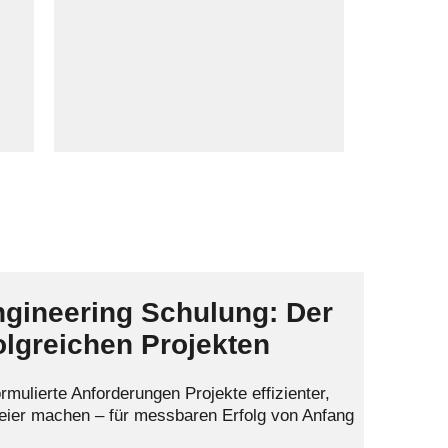
Ihrer Organisation, damit Sie
langfristig nachhaltig und
unabhängig agieren können.
gineering Schulung: Der
olgreichen Projekten
ormulierte Anforderungen Projekte effizienter,
freier machen – für messbaren Erfolg von Anfang