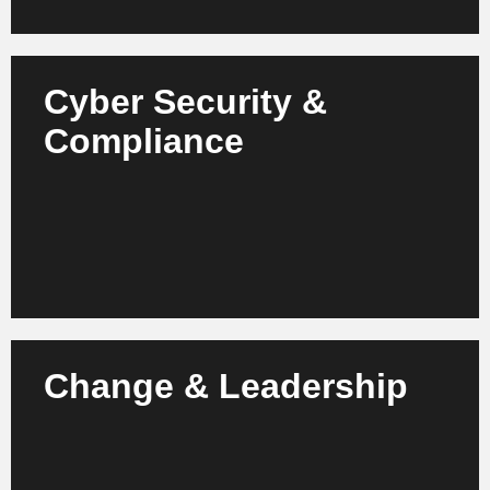
Cyber Security &
Sichern Sie Ihre Daten, Prozesse und
Compliance
Materialinformationen – mit KI-gestützter Security
und Compliance für gesetzliche Anforderungen und
Standards.
Mehr erfahren
Change & Leadership
Wir begleiten Ihre Teams auf dem Weg zu KI-
getriebenen Prozessen – durch Change-
Management, Führungskräfte-Schulungen und
gezielte Mitarbeiterintegration.