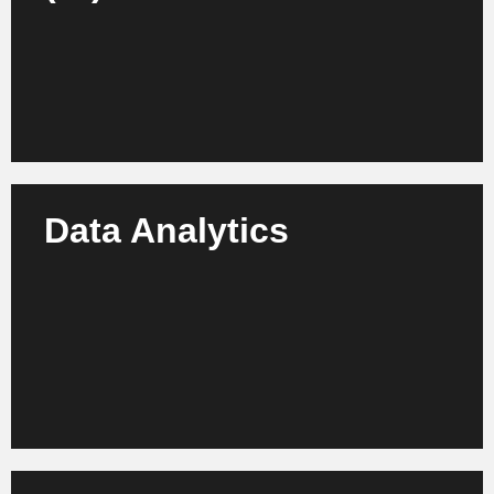
automatisierten Design bis zur intelligenten
Produktionssteuerung.
Mehr erfahren
Data Analytics
Nutzen Sie Ihre Prozessdaten für fundierte
Analysen, Prozessoptimierung und nachhaltige
Entscheidungen – wir schaffen Transparenz entlang
Ihrer Wertschöpfungskette.
Mehr erfahren