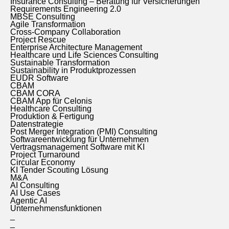
Insurance Consulting – Beratung für Versicherungen
Requirements Engineering 2.0
MBSE Consulting
Agile Transformation
Cross-Company Collaboration
Project Rescue
Enterprise Architecture Management
Healthcare und Life Sciences Consulting
Sustainable Transformation
Sustainability in Produktprozessen
EUDR Software
CBAM
CBAM CORA
CBAM App für Celonis
Healthcare Consulting
Produktion & Fertigung
Datenstrategie
Post Merger Integration (PMI) Consulting
Softwareentwicklung für Unternehmen
Vertragsmanagement Software mit KI
Project Turnaround
Circular Economy
KI Tender Scouting Lösung
M&A
AI Consulting
AI Use Cases
Agentic AI
Unternehmensfunktionen
_
_