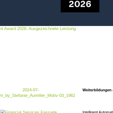
en
nt Award 2026: Ausgezeichnete Leistung
für Analytics & KI
Informationen – sie sind das Fundament für
ie Nutzung des vollen Potenzials von Daten,
stliche Intelligenz (KI) und umfassende
mplexe Herausforderungen. Genau hier setzt
egleiten Sie dabei, Ihre Datenlandschaft so zu
Weiterbildungen
lytics-Initiativen dient. Von der Datenstrategie
n wir dafür, dass Ihre Daten zuverlässig,
mit Ventum Consulting datengesteuerte
on beschleunigen können.
Intelligent Automat