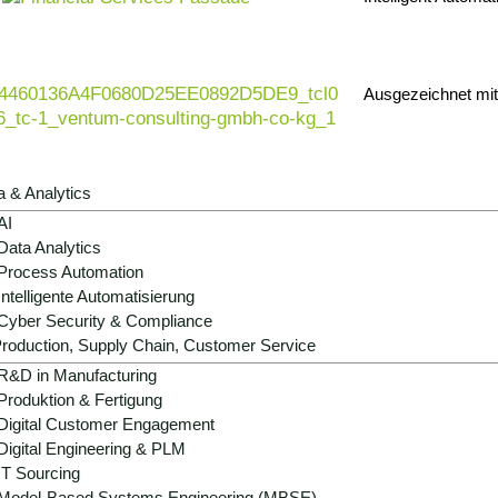
Ausgezeichnet mi
a & Analytics
AI
Data Analytics
Process Automation
Intelligente Automatisierung
ta
Data Analytics ❯
Cyber Security & Compliance
roduction, Supply Chain, Customer Service
R&D in Manufacturing
Produktion & Fertigung
KI-Beratung ❯
Digital Customer Engagement
Digital Engineering & PLM
❯
IT Sourcing
Model-Based Systems Engineering (MBSE)