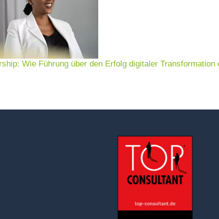
rship: Wie Führung über den Erfolg digitaler Transformation 