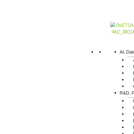
Jetzt Beratung anfordern
AI, Dat
Unsere Leistungen im Da
R&D, P
Consulting
Unsere Leistungen im Bereich Data Consulting im Detail 