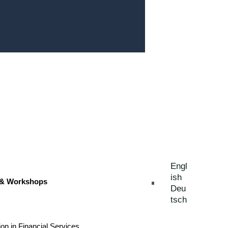
Engl
ish
 & Workshops
Deu
tsch
ion in Financial Services