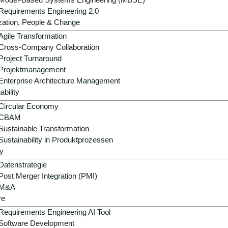
Process Automation 
Requirements Engineering 2.0
zation, People & Change
Agile Transformation
Cross-Company Collaboration
Cyber Security & Co
Project Turnaround
Projektmanagement
Enterprise Architecture Management
ability
Circular Economy
CBAM
Sustainable Transformation
Sustainability in Produktprozessen
y
Datenstrategie
Post Merger Integration (PMI)
sulting im Überblick
M&A
re
Requirements Engineering AI Tool
Software Development