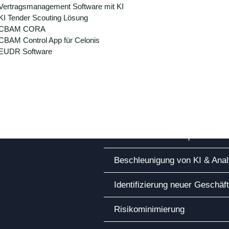
Vertragsmanagement Software mit KI
Klare Datenstrategie
KI Tender Scouting Lösung
CBAM CORA
Wir helfen Ihnen, eine klare V
CBAM Control App für Celonis
entwickeln, die sich direkt an 
EUDR Software
Fundierte Technologieauswahl
Effiziente Datenarchitektur
Verbesserte Datenqualität & 
Beschleunigung von KI & Anal
Identifizierung neuer Geschäf
Risikominimierung