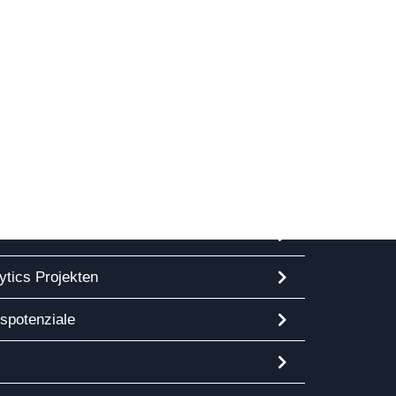
ision und Strategie für Ihre Daten zu
Ihren Geschäftszielen orientiert.
Governance
ytics Projekten
tspotenziale