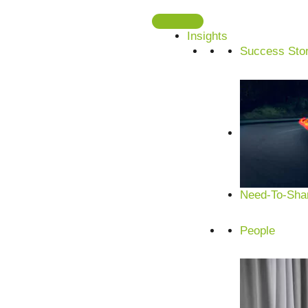
Zum
Inhalt
Insights
springen
Success Stor
Data Consul
Von Datenchaos zu datenbasierten 
Need-To-Shar
People