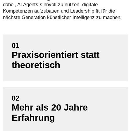
dabei, AI Agents sinnvoll zu nutzen, digitale
Kompetenzen aufzubauen und Leadership fit für die
nächste Generation künstlicher Intelligenz zu machen.
01
Praxisorientiert statt
Unsere Schulungen basieren auf realen
Projekterfahrungen, nicht nur auf Lehrbuchwissen.
theoretisch
02
Wir kennen Anforderungen und Herausforderungen
Mehr als 20 Jahre
zahlreicher Branchen und bringen wertvolle Insights
Erfahrung
direkt in Ihre Schulung ein.