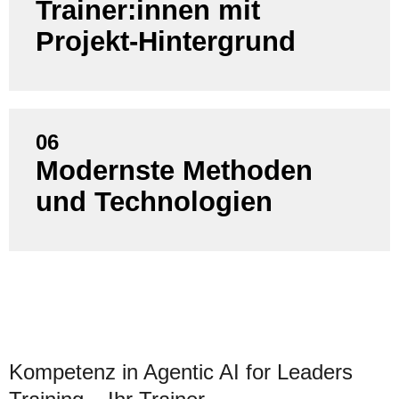
Sie lernen von Berater:innen, die selbst aktiv
Trainer:innen mit
Projekte führen und begleiten – kein reines
Projekt-Hintergrund
Schulungspersonal.
06
Sie profitieren von aktuellen Trends, bewährten
Modernste Methoden
Best Practices und praxisrelevanten Tools, die zu
und Technologien
Ihrer Situation passen.
Kompetenz in Agentic AI for Leaders