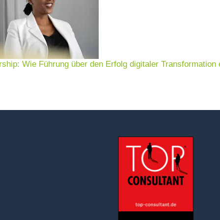
rship: Wie Führung über den Erfolg digitaler Transformation 