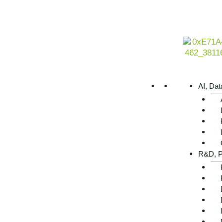
AI, Dat
R&D, P