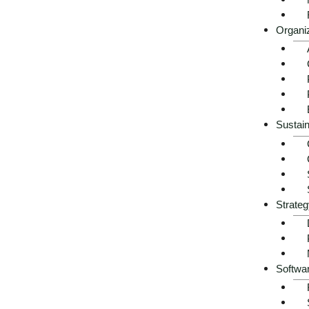
Organi
Sustain
Strateg
Softwa