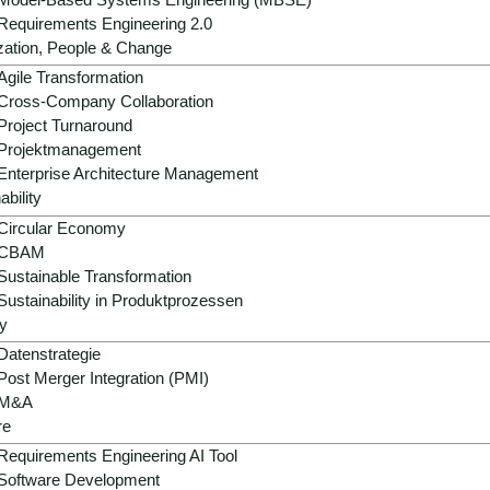
Requirements Engineering 2.0
zation, People & Change
Agile Transformation
Cross-Company Collaboration
Project Turnaround
Projektmanagement
Enterprise Architecture Management
ability
Circular Economy
CBAM
Sustainable Transformation
Sustainability in Produktprozessen
y
Datenstrategie
Post Merger Integration (PMI)
M&A
re
Requirements Engineering AI Tool
Software Development