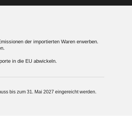
l
i
-
n
2
Emissionen der importierten Waren erwerben.
en.
porte in die EU abwickeln.
uss bis zum 31. Mai 2027 eingereicht werden.