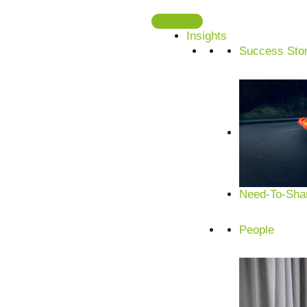
Zum
Inhalt
Insights
springen
Success Stor
Need-To-Shar
People