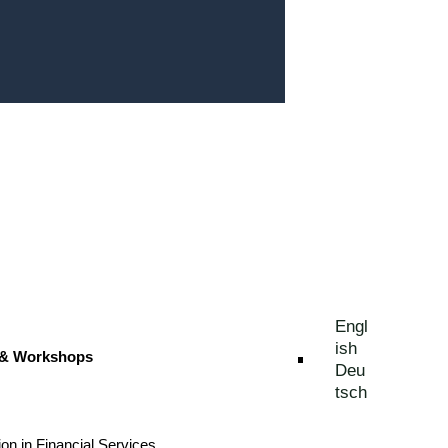
Engl
ish
 & Workshops
Deu
tsch
ion in Financial Services