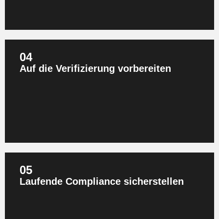
04
Auf die Verifizierung vorbereiten
Pre-Verification-Checks, strukturierte
Dokumentationspakete und Koordination mit
autorisierten Verifikatoren reduzieren Audit-Risiken
und damit verbundene Kosten deutlich.
05
Laufende Compliance sicherstellen
Automatisiertes Reporting, Echtzeit-
Zertifikatsübersicht und kontinuierliche
regulatorische Updates sorgen dafür, dass
Compliance kein einmaliges Projekt, sondern ein