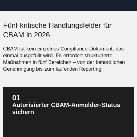
Fünf kritische Handlungsfelder für
CBAM in 2026
CBAM ist kein einzelnes Compliance-Dokument, das
einmal ausgefüllt wird. Es erfordert strukturierte
Maßnahmen in fünf Bereichen – von der behördlichen
Genehmigung bis zum laufenden Reporting:
01
Autorisierter CBAM-Anmelder-Status
Ohne Registrierung ist jeder Import von CBAM-Waren
sichern
in die EU untersagt. Ventum Consulting begleitet den
Prozess von der Antragstellung bis zur erfolgreichen
Behördenkommunikation.