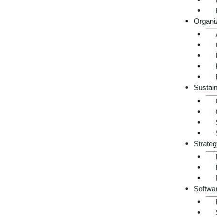
Organi
Sustain
Strateg
Softwa