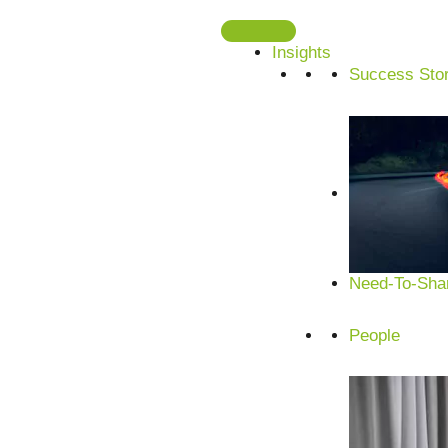
Zum
Inhalt
Insights
springen
Success Stor
Need-To-Shar
People