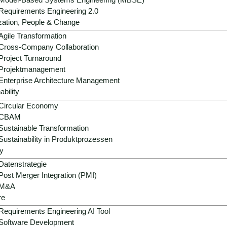
Requirements Engineering 2.0
zation, People & Change
Agile Transformation
Cross-Company Collaboration
Project Turnaround
Projektmanagement
Enterprise Architecture Management
ability
Circular Economy
CBAM
Sustainable Transformation
Sustainability in Produktprozessen
y
Datenstrategie
Post Merger Integration (PMI)
M&A
re
Requirements Engineering AI Tool
Software Development