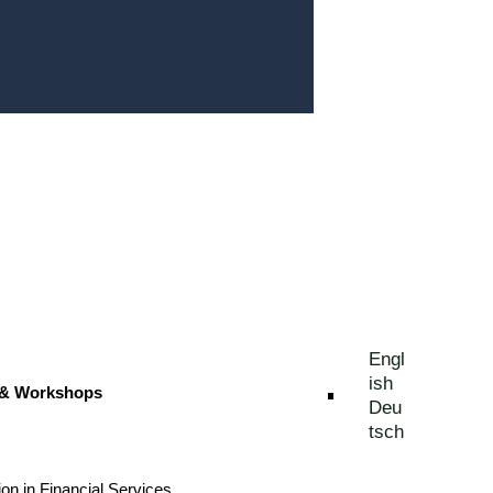
Engl
ish
 & Workshops
Deu
tsch
ion in Financial Services