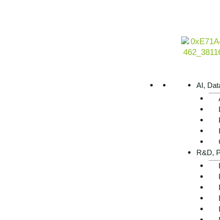
AI, Dat
R&D, P