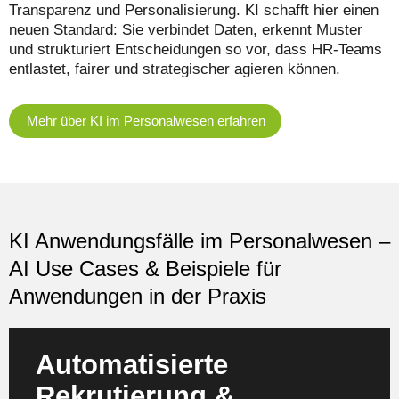
Transparenz und Personalisierung. KI schafft hier einen
neuen Standard: Sie verbindet Daten, erkennt Muster
und strukturiert Entscheidungen so vor, dass HR-Teams
entlastet, fairer und strategischer agieren können.
Mehr über KI im Personalwesen erfahren
KI Anwendungsfälle im Personalwesen –
AI Use Cases & Beispiele für
Anwendungen in der Praxis
Automatisierte
Rekrutierung &
KI analysiert Lebensläufe, Profile, Skills,