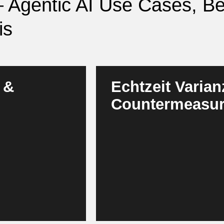
 – Agentic AI Use Cases, Be
is
 &
Echtzeit Varia
Countermeasur
zu rollierenden
Agenten analysieren Soll Ist 
ensveränderungen
Ursachen automatisch. Sie pri
eren Szenarien und
vor und können sie — innerhalb
ungen werden
Dadurch wird aus einer reaktive
ar. Das Controlling
Führungskräfte erhalten klare, d
ne agile, marktnahe
Handlungsempfehlungen. Negat