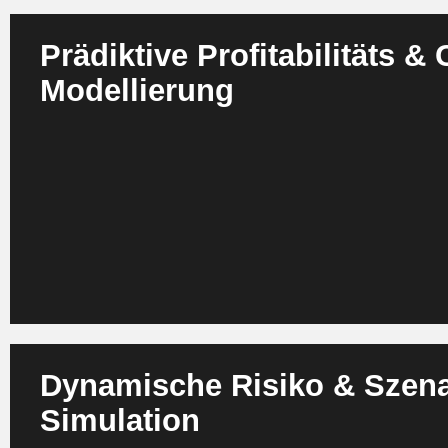
Prädiktive Profitabilitäts &
Modellierung
Agenten berechnen fortlaufend Profitabilität auf Produkt 
Projektebene und verbinden diese Analysen mit Cashflow
erkennen früh, welche Kombinationen Ertrag oder Liquidi
empfehlen Maßnahmen zur Optimierung. Szenarien werd
Sekunden durchgerechnet. Das verbessert die Qualität v
Steuerungsentscheidungen erheblich. Free Cashflow Tran
Risiken sinken.
Dynamische Risiko & Szena
Simulation
Agenten simulieren Stress , Markt und Lieferkettenszena