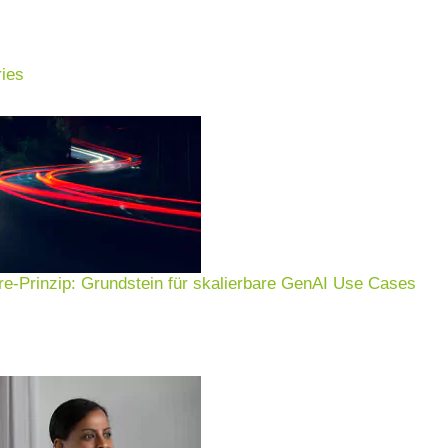
ies
 Controlling 
e-Prinzip: Grundstein für skalierbare GenAI Use Cases
Planung, Steuerung, Risiko & Reporting