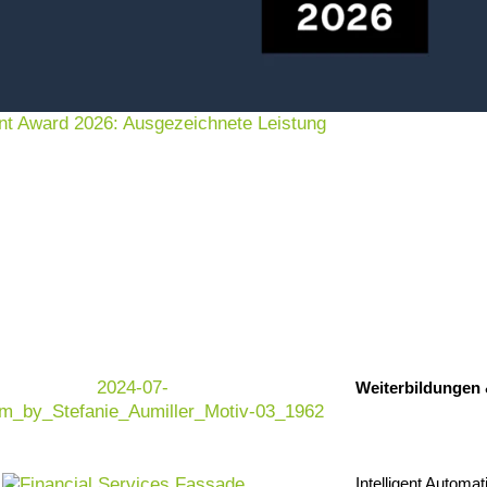
nt Award 2026: Ausgezeichnete Leistung
en
tandard für Echtzeit Steuerung und Finance
Transformationsdruck: volatilere Märkte, steigende
ngen, höhere Transparenzpflichten und schnellere
Weiterbildungen
tenmengen aus ERP, CRM, SCM, Treasury,
ft manuell, zeitaufwendig und fehleranfällig.
 Multi Agenten analysieren Daten in Echtzeit,
n Gegenmaßnahmen, erstellen Berichte und
Intelligent Automat
— schneller, zuverlässiger und nachvollziehbar.