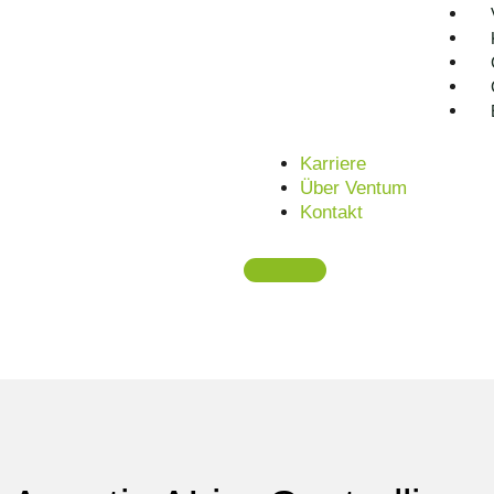
Controlling Abteilungen arbeiten heute mit hohem manue
statt proaktiv, Reports benötigen viele Schleifen und Fina
Stacks komplex und regulatorischer Druck steigt kontinuier
Gleichzeitig erwarten CFOs und Geschäftsleitungen präzise
Business Partner. Agentic AI ermöglicht genau diese Zuk
Karriere
Transparenz — auditierbar, nachvollziehbar und in Echtzei
Über Ventum
Kontakt
Mehr über AI im Controlling erfahren