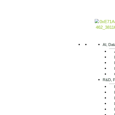
Jetzt Kontakt aufnehmen
AI, Dat
Executive Summary –
R&D, P
Agentic AI im Controlling
auf einen Blick