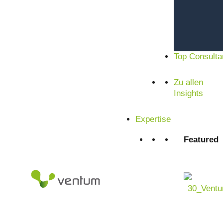
Top Consulta
Zufriedene Kunden aus Mittelstand und Konzern
Zu allen
Insights
Expertise
Featured
Autonome, planende und handelnde KI Agenten als neuer S
Exzellenz. Controlling Abteilungen stehen unter massivem 
Reporting Komplexität, strengere regulatorische Anforderu
Entscheidungszyklen. Gleichzeitig entstehen enorme Da
Projekten und externen Quellen — doch die Auswertung ist o
Agentic AI verändert diese Realität grundlegend: autonome
orchestrieren Forecasts, erkennen Abweichungen, steuer
unterstützen das Management mit transparenten Szenarien 