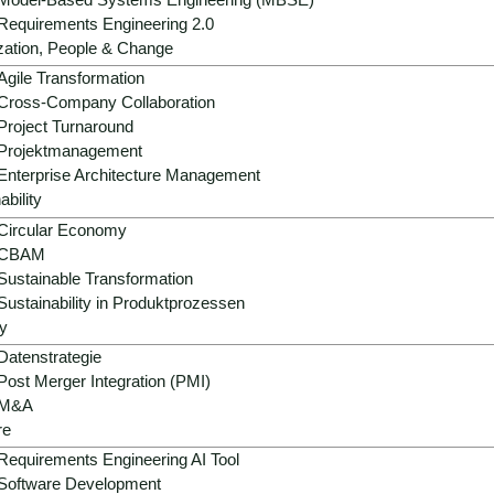
Kapitalallokation, effizientere Abschluss
Requirements Engineering 2.0
zation, People & Change
Erfolgsfaktoren:
Data Quality, ERP Intero
Oversight.
Agile Transformation
Cross-Company Collaboration
Project Turnaround
Jetzt beraten lassen
Projektmanagement
Enterprise Architecture Management
ability
Circular Economy
CBAM
Sustainable Transformation
Sustainability in Produktprozessen
y
Datenstrategie
Post Merger Integration (PMI)
M&A
 im Controlling –
re
Requirements Engineering AI Tool
ität und Transparenzdruck
Software Development