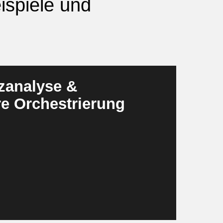
ispiele und
nzanalyse &
e Orchestrierung
Abweichungen permanent und erkennen die
orisieren Risiken, schlagen Gegenmaßnahmen
 definierter Grenzen — autonom einleiten.
n Analyse eine proaktive Steuerungsfunktion.
atenbasierte Alerts und
ive Abweichungen werden spürbar reduziert.