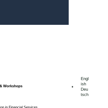
Engl
ish
 & Workshops
Deu
tsch
ion in Financial Services