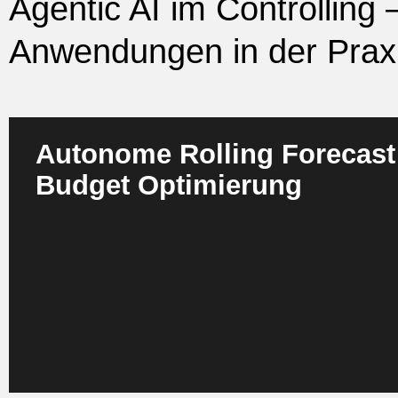
Agentic AI im Controlling
Anwendungen in der Prax
Autonome Rolling Forecast
Budget Optimierung
Agenten verknüpfen ERP , CRM und externe Datenströme 
Forecasts, die sich dynamisch an Markt und Unternehm
anpassen. Sie erkennen Abweichungen frühzeitig, simuli
schlagen präzise Budgetanpassungen vor. Alle Berechn
auditierbar dokumentiert und sind jederzeit nachvollziehb
erhält Forecasts in Minuten statt in Tagen. So entsteht ei
Steuerung.