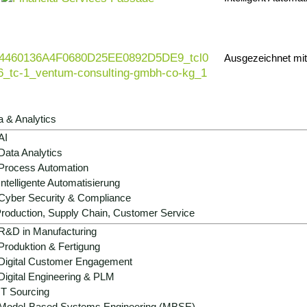
Ausgezeichnet mi
a & Analytics
AI
Data Analytics
Process Automation
Intelligente Automatisierung
Cyber Security & Compliance
roduction, Supply Chain, Customer Service
Strategische Rolle:
Agentic AI wird zum
Organisationen.
R&D in Manufacturing
Produktion & Fertigung
Operativer Nutzen:
Rollende Forecasts,
Digital Customer Engagement
Gegenmaßnahmen und auditfähige Berich
Digital Engineering & PLM
IT Sourcing
Wachstum & Differenzierung:
präzisere
Model-Based Systems Engineering (MBSE)