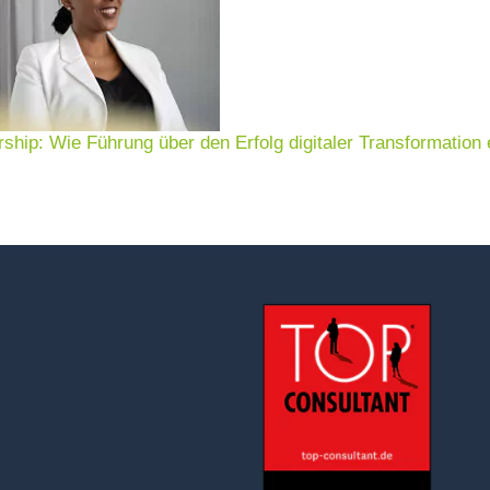
rship: Wie Führung über den Erfolg digitaler Transformation 