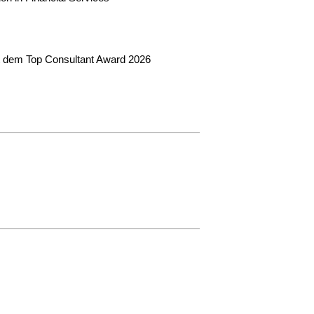
t dem Top Consultant Award 2026
 zentralen Steuerungsinstrument moderner CFO
 dynamische Varianzanalysen, automatische
te.
 Steuerung, geringere Planungsfehler, bessere