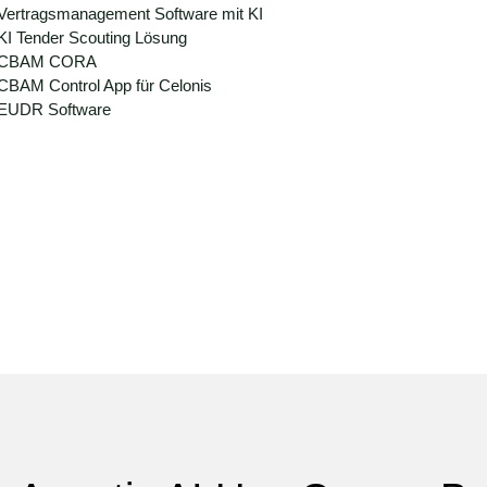
Vertragsmanagement Software mit KI
KI Tender Scouting Lösung
llem Aufwand: Forecasts müssen mühsam zusammengeführt we
CBAM CORA
nzmodelle basieren auf historischer Logik statt Echtzeitdate
CBAM Control App für Celonis
lich.
EUDR Software
re Steuerung, schnellere Reports, belastbare Szenarien und
unft: autonome Agenten integrieren Daten, analysieren Ursa
t.