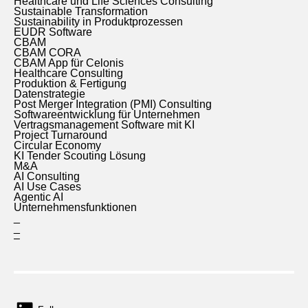
Healthcare und Life Sciences Consulting
Sustainable Transformation
Sustainability in Produktprozessen
EUDR Software
CBAM
CBAM CORA
CBAM App für Celonis
Healthcare Consulting
Produktion & Fertigung
Datenstrategie
Post Merger Integration (PMI) Consulting
Softwareentwicklung für Unternehmen
Vertragsmanagement Software mit KI
Project Turnaround
Circular Economy
KI Tender Scouting Lösung
M&A
AI Consulting
AI Use Cases
Agentic AI
Unternehmensfunktionen
_
_
–