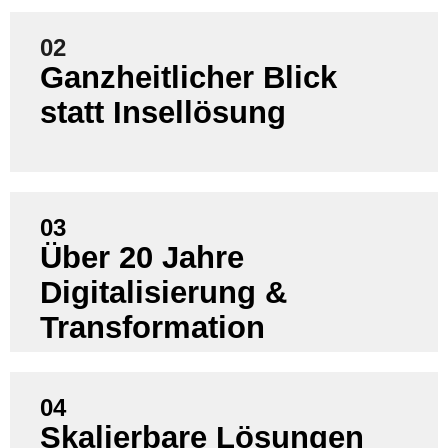
02
Ganzheitlicher Blick
Wir betrachten Daten, Systeme, Lieferketten &
Organisation – Regulatorik-agnostisch.
statt Insellösung
03
Über 20 Jahre
Wir verbinden Daten, Compliance,
Prozessdesign und Systemintegration – IT- und
Digitalisierung &
Fachlichkeit-integrierend.
Transformation
04
Wir halten Fokus auf DPP Strukturen, die über
Skalierbare Lösungen
mehrere Produktgruppen und Märkte