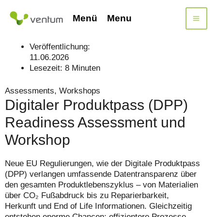
Zum
Inhalt
Menü
Menu
springen
Veröffentlichung:
11.06.2026
Lesezeit:
8
Minuten
Assessments, Workshops
Digitaler Produktpass (DPP)
Readiness Assessment und
Workshop
Neue EU Regulierungen, wie der Digitale Produktpass
(DPP) verlangen umfassende Datentransparenz über
den gesamten Produktlebenszyklus – von Materialien
über CO₂ Fußabdruck bis zu Reparierbarkeit,
Herkunft und End of Life Informationen. Gleichzeitig
entstehen enorme Chancen: effizientere Prozesse,