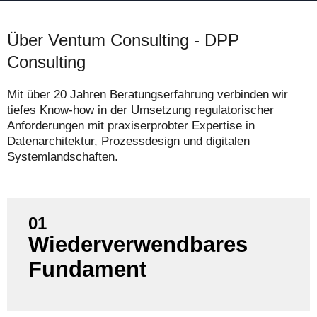
Über Ventum Consulting - DPP
Consulting
Mit über 20 Jahren Beratungserfahrung verbinden wir
tiefes Know-how in der Umsetzung regulatorischer
Anforderungen mit praxiserprobter Expertise in
Datenarchitektur, Prozessdesign und digitalen
Systemlandschaften.
01
Sie bekommen mit dem Assessment eine
Wiederverwendbares
Methodik und Strukturen, die künftige
regulatorische DPP-bezogene Anforderungen
Fundament
tragfähig sind – im Sinne von Investitionsschutz.