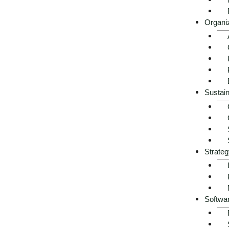
Organi
Sustain
Strateg
Softwa