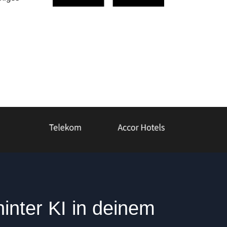
2
inter KI in deinem