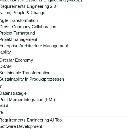
Requirements Engineering 2.0
zation, People & Change
Agile Transformation
Cross-Company Collaboration
Project Turnaround
Projektmanagement
Enterprise Architecture Management
ability
Circular Economy
CBAM
Sustainable Transformation
Sustainability in Produktprozessen
y
Datenstrategie
Post Merger Integration (PMI)
M&A
re
Requirements Engineering AI Tool
Software Development