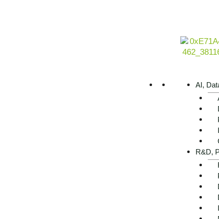
AI, Dat
R&D, P