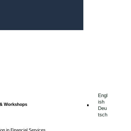
Engl
ish
 & Workshops
Deu
tsch
ion in Financial Services