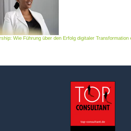
rship: Wie Führung über den Erfolg digitaler Transformation 