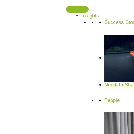
Zum
Inhalt
Insights
springen
Success Stor
Need-To-Shar
People