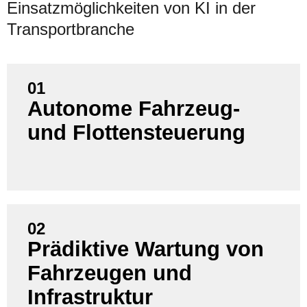
Einsatzmöglichkeiten von KI in der
Transportbranche
01
Autonome Fahrzeug-
Steigern Sie Sicherheit und Effizienz, indem Sie KI
und Flottensteuerung
für die autonome Steuerung von Fahrzeugen und
Flotten im Echtzeitverkehr nutzen.
02
Prädiktive Wartung von
Vermeiden Sie Ausfälle, indem Sie Motoren,
Fahrzeugen und
Schienen und Signalanlagen per KI kontinuierlich
überwachen und Wartung vorausschauend planen.
Infrastruktur