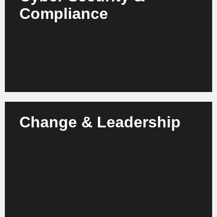
Compliance
Schützen Sie Ihre Transport-Infrastruktur mit KI-
basierten Sicherheitslösungen und Compliance-
Governance.
Mehr erfahren
Change & Leadership
Wir begleiten Ihre Teams im KI-Wandel – von
Leadership-Coaching bis zur gezielten
Kompetenzentwicklung.
Mehr erfahren