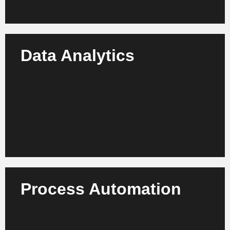
Data Analytics
Nutzen Sie Daten intelligent, um Transparenz,
vorausschauende Planung und fundierte
Entscheidungen zu sichern.
Mehr erfahren
Process Automation
Automatisieren Sie Wartung, Logistik- und
Managementprozesse für maximale Effizienz und
Ressourcennutzung.