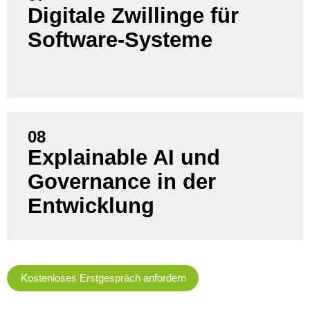
Digitale Zwillinge für
Minimieren Sie Migrationsrisiken und simulieren
Software-Systeme
Sie Software-Verhalten unter realen Lasten mit KI-
gestützten digitalen Zwillingen.
08
Explainable AI und
Erfüllen Sie regulatorische Vorgaben, indem Sie KI
Governance in der
für transparente Entscheidungsfindung und
nachvollziehbare Code-Generierung einsetzen.
Entwicklung
Kostenloses Erstgespräch anfordern