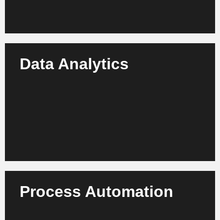
Data Analytics
Erhalten Sie tiefe Einblicke mit KI-gestützter Analyse
von Entwicklungsdaten, Produktperformance und
Codequalität – von Log-Analyse bis Predictive
Maintenance.
Mehr erfahren
Process Automation
Automatisieren Sie Test, Dokumentation und
Release-Management mit KI, um Entwicklungszeit