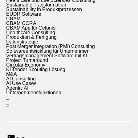
Healthcare und Life Sciences Consulting
Sustainable Transformation
Sustainability in Produktprozessen
EUDR Software
CBAM
CBAM CORA
CBAM App für Celonis
Healthcare Consulting
Produktion & Fertigung
Datenstrategie
Post Merger Integration (PMI) Consulting
Softwareentwicklung für Unternehmen
Vertragsmanagement Software mit KI
Project Turnaround
Circular Economy
KI Tender Scouting Lösung
M&A
AI Consulting
AI Use Cases
Agentic AI
Unternehmensfunktionen
_
_
–