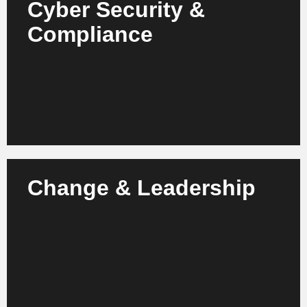
Cyber Security &
Compliance
Schützen Sie Apps und Daten vor Angriffen und
Compliance-Verstößen – mit KI-basierter Security,
dynamischer Analyse und Governance.
Mehr erfahren
Change & Leadership
Binden Sie Ihre Teams ein, entwickeln Sie digitale
Kompetenzen und führen Sie Ihr Unternehmen
erfolgreich durch die KI-Transformation.
Mehr erfahren