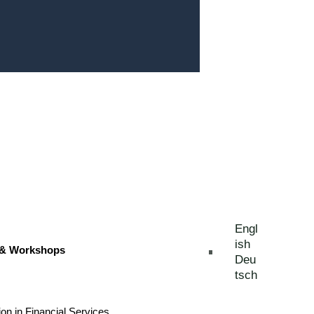
ttbewerbsvorteile
Engl
ish
 & Workshops
Deu
tsch
ion in Financial Services