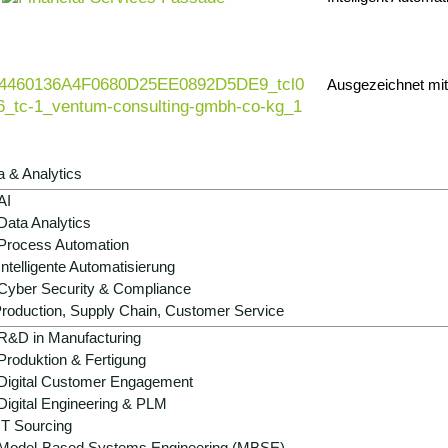
nstliche Intelligenz zum Schlüsselfaktor der
ve Maintenance oder
intelligente Automatisierung
: KI
 Prozesse zu optimieren und neue
Ausgezeichnet mi
 zu erschließen.
alyse bis zur erfolgreichen Umsetzung Ihrer KI-
ow und klarer Orientierung auf Ihre Business-Ziele.
a & Analytics
AI
Data Analytics
Process Automation
Intelligente Automatisierung
Cyber Security & Compliance
roduction, Supply Chain, Customer Service
R&D in Manufacturing
Produktion & Fertigung
 KI im Maschinenbau
Digital Customer Engagement
Digital Engineering & PLM
IT Sourcing
Model-Based Systems Engineering (MBSE)