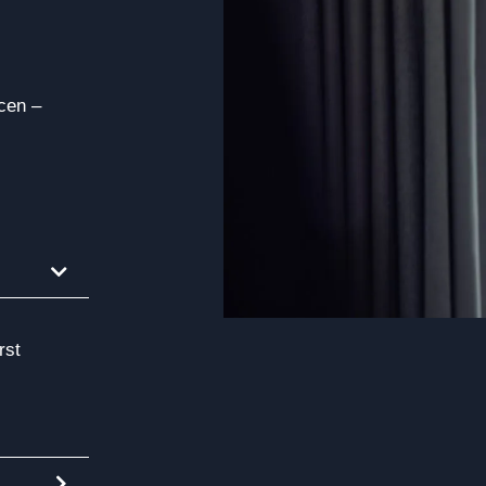
cen –
rst