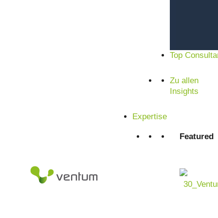
Zufriedene Kunden aus Mittelstand und Konzern
Top Consulta
Zu allen
Insights
Expertise
Maschinenbau neu gedac
Featured
Mit KI im Maschinenbau P
sichern
Die Maschinenbaubranche steht heute vor der Herausforder
vereinen. Globale Lieferketten, steigender Wettbewerbsdr