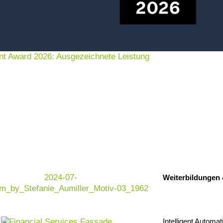
en
nt Award 2026: Ausgezeichnete Leistung
ht –
rozesse optimieren und We
Weiterbildungen
ung, Innovation, Effizienz und Nachhaltigkeit zu
Intelligent Automat
uck und die Forderung nach kundenindividuellen