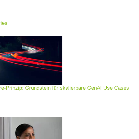
ies
inenbau
und neue Business-Potenziale.
Wir unterstützen
genz zielgerichtet einzusetzen, um digitale Werts
 umzusetzen – Beratungs- und Umsetzungskompeten
e-Prinzip: Grundstein für skalierbare GenAI Use Cases