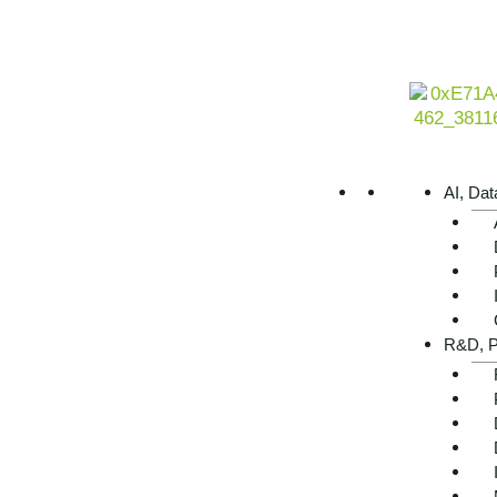
Lösungen treiben den digitalen Wandel an – und machen kü
Transformation. Ob virtuelle Design-Simulation, Predicti
ermöglicht es Unternehmen, Daten strategisch zu nutzen,
Geschäftsmodelle von der Entwicklung bis zum After-Sales
Als erfahrene Beratung begleiten wir Sie von der ersten An
Initiativen – mit Branchenverständnis, Technologie-Know-h
AI, Dat
Jetzt Kontakt aufnehmen
R&D, P
Einsatzmöglichkeiten von