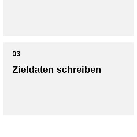
sicherzustellen.
03
Zieldaten schreiben
Nur echte Änderungen werden übertragen, was den
Datenverkehr auf der Zielinstanz minimiert.