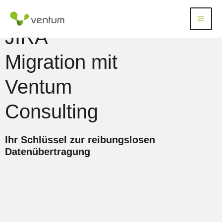
Zum
Inhalt
Menü
Menu
springen
JIRA
Migration mit
Ventum
Consulting
Ihr Schlüssel zur reibungslosen
Datenübertragung