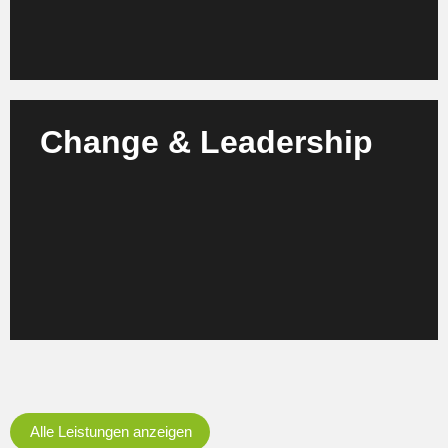
Change & Leadership
Wir begleiten Ihr Team im Wandel – mit Leadership-
Coaching, Change-Management-Workshops und
gezielter Kompetenzentwicklung für den
gewinnbringenden Einsatz von KI.
Mehr erfahren
Alle Leistungen anzeigen