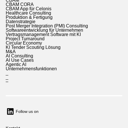
CBAM
CBAM CORA
CBAM App für Celonis
Healthcare Consulting
Produktion & Fertigung
Datenstrategie
Post Merger Integration (PMI) Consulting
Softwareentwicklung für Unternehmen
Vertragsmanagement Software mit KI
Project Turnaround
Circular Economy
KI Tender Scouting Lösung
M&A
AI Consulting
AI Use Cases
Agentic AI
Unternehmensfunktionen
_
_
–
Follow us on