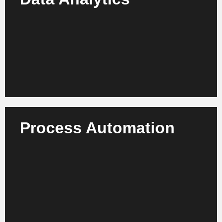
Nutzen Sie Ihre Sensordaten für Lagebilder, Risk
Intelligence und operative Planung – mit KI-
gestützten Analyseplattformen und Visualisierung.
Mehr erfahren
Process Automation
Automatisieren Sie Wartung, Dokumentation und
logistische Prozesse durch intelligente Workflows –
für maximale Effizienz und Sicherheit.
Mehr erfahren