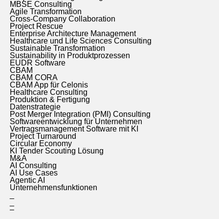
MBSE Consulting
Agile Transformation
Cross-Company Collaboration
Project Rescue
Enterprise Architecture Management
Healthcare und Life Sciences Consulting
Sustainable Transformation
Sustainability in Produktprozessen
EUDR Software
CBAM
CBAM CORA
CBAM App für Celonis
Healthcare Consulting
Produktion & Fertigung
Datenstrategie
Post Merger Integration (PMI) Consulting
Softwareentwicklung für Unternehmen
Vertragsmanagement Software mit KI
Project Turnaround
Circular Economy
KI Tender Scouting Lösung
M&A
AI Consulting
AI Use Cases
Agentic AI
Unternehmensfunktionen
_
_
–