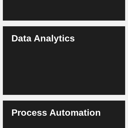
Data Analytics
Sichern Sie Transparenz und fundierte
Entscheidungen mit KI-gestützten Analysen Ihrer
Fertigungs- und Qualitätsdaten.
Mehr erfahren
Process Automation
Automatisieren Sie Montage, Inspektion und
Dokumentation – gewinnen Sie Freiräume für