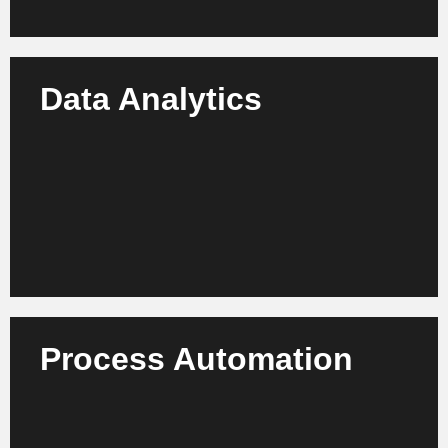
Data Analytics
Wir verwandeln interne und externe Daten in
strategische Erkenntnisse. Unsere Analysen machen
Innovationsfelder sichtbar und unterstützen bei
fundierter Entscheidungsfindung.
Mehr erfahren
Process Automation
Wir automatisieren Innovationsprozesse von der
Ideensammlung über Evaluation bis Rollout – für
schnellere Abläufe, klare Prioritäten und
nachvollziehbare Ergebnisse.