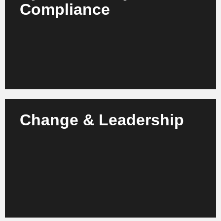
Der Einsatz von KI in Innovationsprozessen
Compliance
erfordert Datensicherheit und Governance. Wir
schaffen Rahmenwerke für Datenschutz,
Compliance und geistiges Eigentum.
Mehr erfahren
Change & Leadership
Wir fördern die Kultur des kontinuierlichen Wandels.
Unsere Programme stärken Innovationskompetenz,
digitale Führung und Akzeptanz neuer
Technologien.
Mehr erfahren