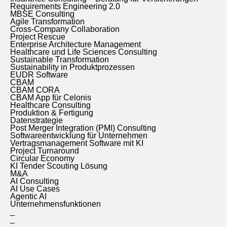
Requirements Engineering 2.0
MBSE Consulting
Agile Transformation
Cross-Company Collaboration
Project Rescue
Enterprise Architecture Management
Healthcare und Life Sciences Consulting
Sustainable Transformation
Sustainability in Produktprozessen
EUDR Software
CBAM
CBAM CORA
CBAM App für Celonis
Healthcare Consulting
Produktion & Fertigung
Datenstrategie
Post Merger Integration (PMI) Consulting
Softwareentwicklung für Unternehmen
Vertragsmanagement Software mit KI
Project Turnaround
Circular Economy
KI Tender Scouting Lösung
M&A
AI Consulting
AI Use Cases
Agentic AI
Unternehmensfunktionen
_
_
–