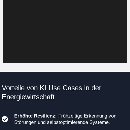
CCUS Prozesse. Knowledge Graphs verknüpfen
technische, regulatorische und finanzielle Daten.
Dies sichert die Einhaltung von CSRD und EU
Taxonomie und eröffnet neue Green Revenue
Streams.
Vorteile von KI Use Cases in der
Energiewirtschaft
Erhöhte Resilienz:
Frühzeitige Erkennung von
Störungen und selbstoptimierende Systeme.