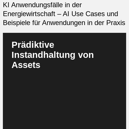
KI Anwendungsfälle in der
Energiewirtschaft – AI Use Cases und
Beispiele für Anwendungen in der Praxis
Prädiktive
Instandhaltung von
Assets
KI überwacht Windturbinen, Solaranlagen,
Transformatoren und Netzkomponenten
kontinuierlich in Echtzeit. Auf Basis von Zeitreihen
ML, Anomalieerkennung und digitalen Zwillingen
werden Ausfälle frühzeitig prognostiziert. Für
Energieunternehmen bedeutet dies eine
signifikante Reduktion ungeplanter Stillstände,
niedrigere O&M Kosten und eine deutlich höhere
Anlagenverfügbarkeit – ein zentraler Hebel für
Resilienz und Margensicherung.