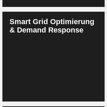
Smart Grid Optimierung
& Demand Response
Reinforcement Learning und agentische KI steuern
Lasten, Spannungen und Flexibilitäten dynamisch.
Demand Side Management wird automatisiert und
netzdienlich ausgerichtet. Der Nutzen liegt in
geringeren Netzverlusten, höherer
Aufnahmefähigkeit für Erneuerbare und der
Verzögerung kostenintensiver Netzausbauten.