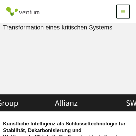
Zum
Inhalt
KI in der Energiewirtschaft: Use Cases, Beispiele
Menü
Menu
springen
& Anwendungen für eine intelligente
Transformation eines kritischen Systems
Künstliche Intelligenz als Schlüsseltechnologie für
Stabilität, Dekarbonisierung und