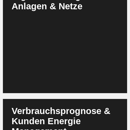
Anlagen & Netze
Virtuelle Replikationen von Kraftwerken, Netzen
und Energiesystemen ermöglichen Simulationen
und What if Analysen in Echtzeit. Physics informed
KI verbindet physikalische Modelle mit
datengetriebenen Erkenntnissen. Dies beschleunigt
Investitionsentscheidungen, reduziert
Fehlinvestitionen und erhöht die
Planungssicherheit bei CAPEX intensiven
Projekten.
Verbrauchsprognose &
Kunden Energie