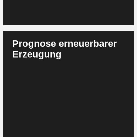
Prognose erneuerbarer
Erzeugung
Multimodale KI kombiniert Wetter , Satelliten und
Sensordaten zu hochpräzisen Kurz und
Mittelfristprognosen von Wind und Solarleistung.
Ensemble Modelle und Graph Neural Networks
erfassen komplexe Abhängigkeiten im
Energiesystem. Dies reduziert Balancing Kosten,
verbessert die Marktintegration erneuerbarer
Energien und entlastet Netze und
Reservekapazitäten.