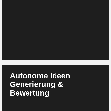
Player oder disruptive Chancen hinweisen.
Gleichzeitig priorisieren sie Trends nach
strategischer Relevanz, Marktgröße und Fit zur
Unternehmensstrategie. Führungsteams erhalten
täglich aktualisierte Trend Landschaften statt langer
Forschungszyklen. Dadurch vermeiden
Unternehmen verpasste Gelegenheiten und treffen
frühere, fundiertere Entscheidungen.
Autonome Ideen
Generierung &
Agenten erzeugen Ideen basierend auf internen
Bewertung
Daten, externen Insights, Wettbewerbsanalysen
und erwarteten Kundenbedürfnissen. Sie bewerten
diese Ideen hinsichtlich Machbarkeit,
Differenzierung, Risiko und Marktattraktivität.