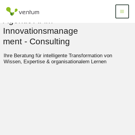
Zum
Inhalt
Menü
Menu
springen
Agentic AI im
Innovationsmanage
ment - Consulting
Ihre Beratung für intelligente Transformation von
Wissen, Expertise & organisationalem Lernen