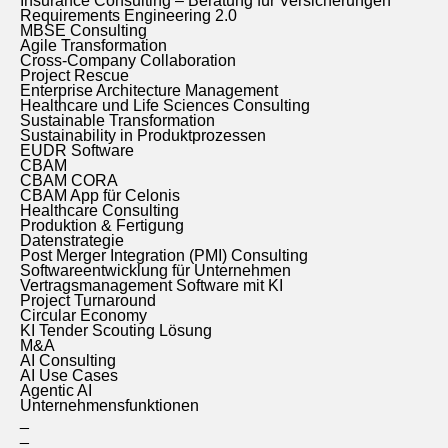
Insurance Consulting – Beratung für Versicherungen
Requirements Engineering 2.0
MBSE Consulting
Agile Transformation
Cross-Company Collaboration
Project Rescue
Enterprise Architecture Management
Healthcare und Life Sciences Consulting
Sustainable Transformation
Sustainability in Produktprozessen
EUDR Software
CBAM
CBAM CORA
CBAM App für Celonis
Healthcare Consulting
Produktion & Fertigung
Datenstrategie
Post Merger Integration (PMI) Consulting
Softwareentwicklung für Unternehmen
Vertragsmanagement Software mit KI
Project Turnaround
Circular Economy
KI Tender Scouting Lösung
M&A
AI Consulting
AI Use Cases
Agentic AI
Unternehmensfunktionen
_
_