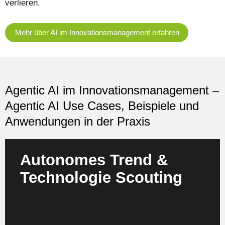
verlieren.
Mehr über AI im Innovationsmanagement erfahren
Agentic AI im Innovationsmanagement –
Agentic AI Use Cases, Beispiele und
Anwendungen in der Praxis
Autonomes Trend &
Technologie Scouting
Agenten scannen kontinuierlich wissenschaftliche
Publikationen, Patente, Start up Datenbanken,
Industrieberichte und Social Signals. Sie erkennen
Muster, die auf entstehende Technologien, neue