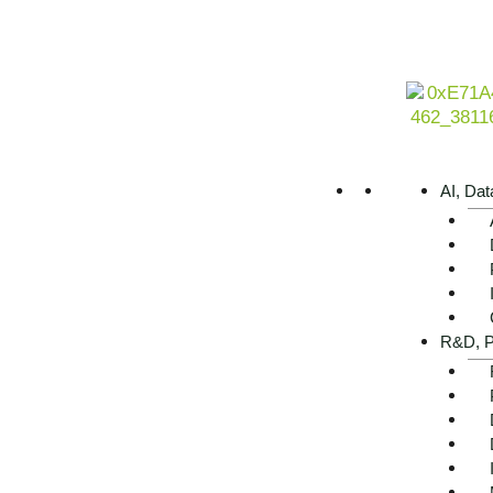
AI, Dat
R&D, P