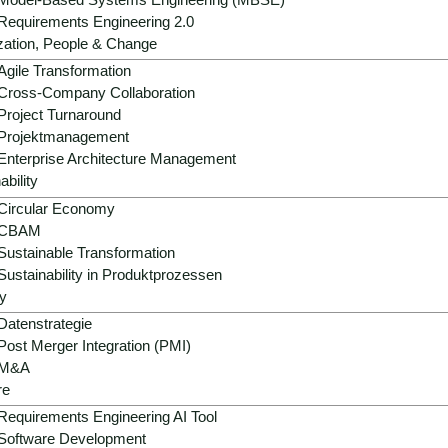
Requirements Engineering 2.0
zation, People & Change
Agile Transformation
Cross-Company Collaboration
Project Turnaround
Projektmanagement
Enterprise Architecture Management
ability
Circular Economy
CBAM
Sustainable Transformation
Sustainability in Produktprozessen
y
Datenstrategie
Post Merger Integration (PMI)
M&A
re
Requirements Engineering AI Tool
Software Development