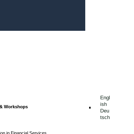
Engl
ish
 & Workshops
Deu
tsch
ion in Financial Services