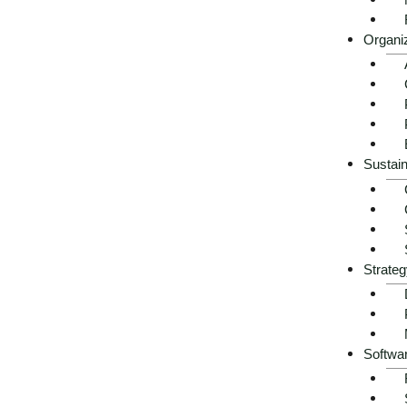
Organi
Sustain
Strateg
Softwa