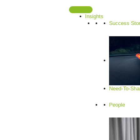
Zum
Inhalt
Insights
springen
Success Stor
Need-To-Shar
People