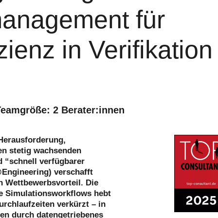
management für
ienz in Verifikation
Teamgröße: 2 Berater:innen
 Herausforderung,
den stetig wachsenden
 “schnell verfügbarer
@Engineering) verschafft
 Wettbewerbsvorteil. Die
ise Simulationsworkflows hebt
urchlaufzeiten verkürzt – in
en durch datengetriebenes