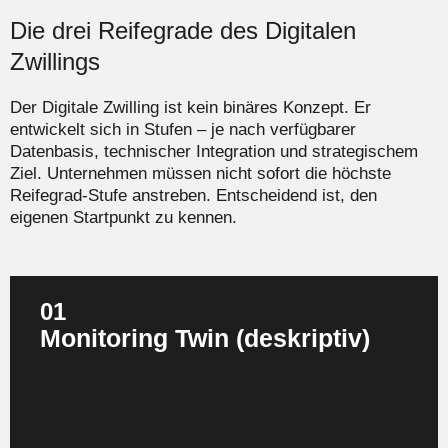
Die drei Reifegrade des Digitalen
Zwillings
Der Digitale Zwilling ist kein binäres Konzept. Er
entwickelt sich in Stufen – je nach verfügbarer
Datenbasis, technischer Integration und strategischem
Ziel. Unternehmen müssen nicht sofort die höchste
Reifegrad‑Stufe anstreben. Entscheidend ist, den
eigenen Startpunkt zu kennen.
01
Monitoring Twin (deskriptiv)
Die Einstiegsstufe: Der Digitale Zwilling bildet einen
bestimmten Zustand einer Anlage oder eines Prozesses
ab – zu einem gewünschten Zeitpunkt oder in Echtzeit.
Egal, ob auf Konstruktionsdaten, Sensorwerte,
Betriebsdaten oder den aktuellen Maschinenstatus
zurückgegriffen wird: Alles wird visualisiert und zugänglich