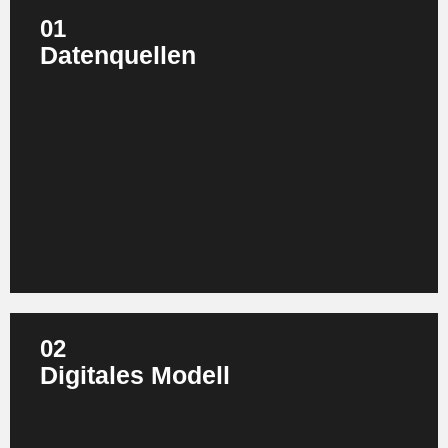
01
Datenquellen
Die Grundlage jedes Digitalen Zwillings sind Daten und
Informationen über Gegenparts aus der realen Welt:
Sensoren an Maschinen und Anlagen,
Steuerungssysteme (SPS/SCADA), ERP‑ und
MES‑Systeme sowie CAD‑ und PLM‑Daten. Je mehr
Datenquellen verfügbar und sauber integriert sind, desto
präziser und handlungsfähiger wird das digitale Abbild.
Die Datenqualität und eine smarte Datenstrategie sind
dabei entscheidend: Ein Digitaler Zwilling ist nur so gut
wie die Daten, die er empfängt.
02
Digitales Modell
Das Herzstück: das strukturierte Abbild der physischen
Anlage oder des Prozesses. Es kann geometrisch sein
(3D‑Modell), logisch (Prozessmodell) oder physikalisch