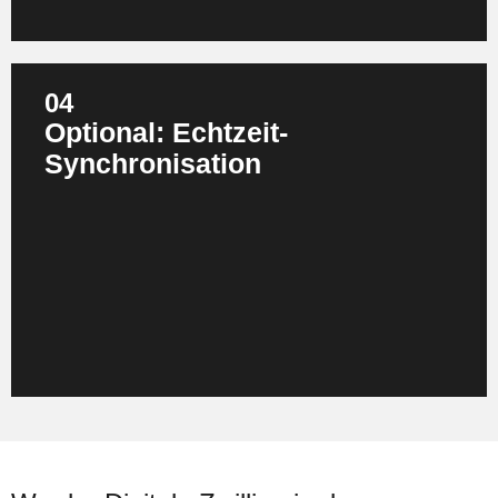
04
Optional: Echtzeit‑
Synchronisation
Je nach Ziel des digitalen Zwillings muss die Verbindung
zwischen physischer und digitaler Welt stabil, sicher und
möglichst latenzarm aufgebaut sein. Protokolle wie
OPC UA sorgen für standardisierte Datenkommunikation
zwischen Maschinen unterschiedlicher Hersteller.
Middleware‑Plattformen und IoT‑Gateways übernehmen
die Integration von Legacy‑Systemen, die nie für eine
Vernetzung ausgelegt wurden.