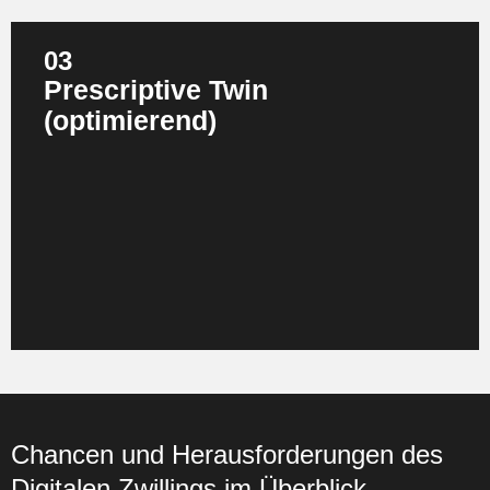
03
Prescriptive Twin
(optimierend)
Die höchste Reifegrad‑Stufe: Der Digitale Zwilling gibt
nicht nur Vorhersagen aus, sondern empfiehlt oder initiiert
selbstständig Optimierungsmaßnahmen. Szenarien
werden simuliert, verglichen und bewertet, bevor ein
Eingriff in die reale Produktion stattfindet. Das reduziert
Risiken, verkürzt Planungszeiten und ermöglicht eine
kontinuierliche Optimierung im laufenden Betrieb.
Chancen und Herausforderungen des
Digitalen Zwillings im Überblick