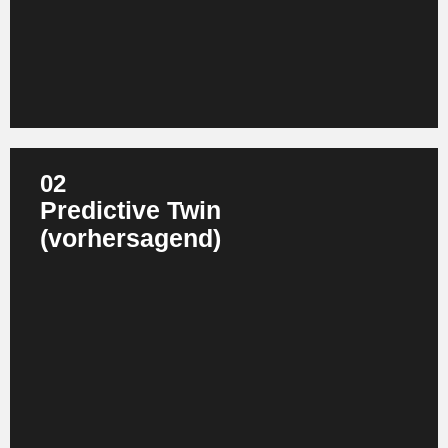
gemacht. Der Mehrwert liegt in schneller Transparenz und
Nachvollziehbarkeit: Anomalien werden früher erkannt,
Entscheidungen schneller getroffen, Planungen vor dem
Go‑Live virtuell abgesichert.
02
Predictive Twin
(vorhersagend)
Die zweite Stufe verknüpft historische Daten mit aktuellen
Betriebsdaten und KI‑Modellen, um künftige Zustände
vorherzusagen. Wann wird diese Komponente ausfallen?
Wie entwickelt sich der Energieverbrauch bei veränderter
Auslastung? Der Predictive Twin verschiebt das Handeln
vom Reagieren zum Antizipieren und ist die Basis für
Predictive Maintenance und vorausschauende
Produktionsplanung.