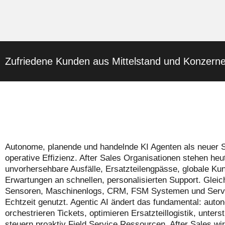
Zufriedene Kunden aus Mittelstand und Konzern
Autonome, planende und handelnde KI Agenten als neuer S
operative Effizienz. After Sales Organisationen stehen he
unvorhersehbare Ausfälle, Ersatzteilengpässe, globale 
Erwartungen an schnellen, personalisierten Support. Glei
Sensoren, Maschinenlogs, CRM, FSM Systemen und Service 
Echtzeit genutzt. Agentic AI ändert das fundamental: aut
orchestrieren Tickets, optimieren Ersatzteillogistik, unte
steuern proaktiv Field Service Ressourcen. After Sales wir