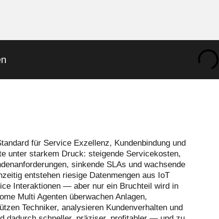
en
tandard für Service Exzellenz, Kundenbindung und
ute unter starkem Druck: steigende Servicekosten,
Kundenanforderungen, sinkende SLAs und wachsende
chzeitig entstehen riesige Datenmengen aus IoT
Interaktionen — aber nur ein Bruchteil wird in
onome Multi Agenten überwachen Anlagen,
rstützen Techniker, analysieren Kundenverhalten und
d dadurch schneller, präziser, profitabler — und zu