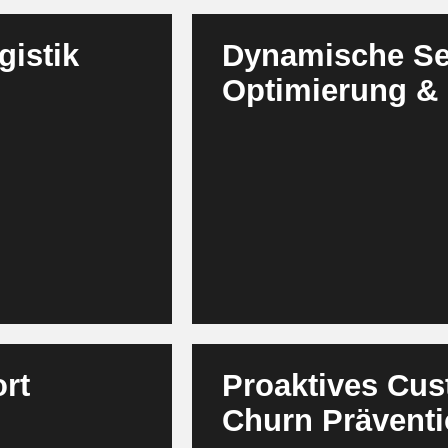
gistik
Dynamische Ser
Optimierung &
sonale Muster,
Agenten analysieren Nutzungsda
dynamisch. Sie
Kundenverhalten und erstellen
chtzeit. Gleichzeitig
Angebote. Sie simulieren Vert
Notfalllogistik
Anpassungen und orchestriere
Lagerbestände und
Dadurch entstehen wertbasierte 
ikante
Kundentreue schaffen. Renewal 
Service Revenue wächst planba
rt
Proaktives Cu
Churn Prävent
Agenten überwachen Nutzungsda
mented Reality und