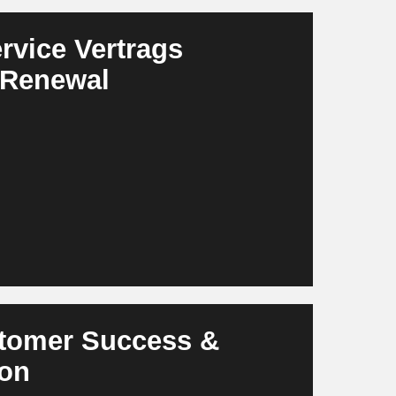
vice Vertrags
 Renewal
ten, Ausfallhistorien, SLA Performance und
 personalisierte Renewal und Upgrade
ragsoptionen, empfehlen passende SLA
n den gesamten Verlängerungsprozess.
Angebote, die höhere Profitabilität und
Zyklen werden schneller und konsistenter.
rer.
stomer Success &
ion
ten, Feedback, Support Historien und