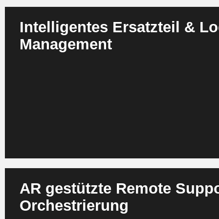
Intelligentes Ersatzteil & Lo
Management
Agenten prognostizieren Teilebedarf, berücksichtigen sai
Verschleißdaten und Lieferzeiten und steuern Bestände 
optimieren Routen, Lagerorte und Transportprioritäten in E
können sie kritische Teile automatisch rebalancieren oder 
auslösen. Das Ergebnis sind stabilere SLAs, niedrigere 
weniger Expresslieferungen. Unternehmen erzielen signif
Einsparungen entlang der gesamten Supply Chain.
AR gestützte Remote Suppo
Orchestrierung
Agenten unterstützen Techniker oder Endkunden via Aug