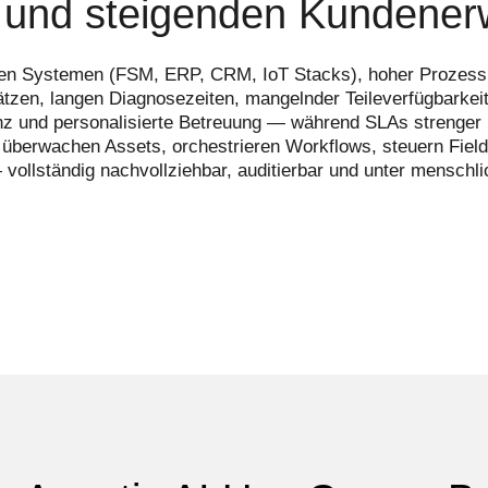
k und steigenden Kundene
erten Systemen (FSM, ERP, CRM, IoT Stacks), hoher Prozess
zen, langen Diagnosezeiten, mangelnder Teileverfügbarkeit u
nz und personalisierte Betreuung — während SLAs strenger 
berwachen Assets, orchestrieren Workflows, steuern Field 
vollständig nachvollziehbar, auditierbar und unter menschli