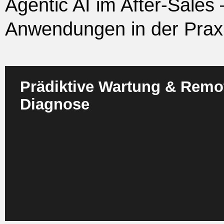
Agentic AI im After-Sales
Anwendungen in der Prax
Prädiktive Wartung & Remo
Diagnose
Agenten analysieren kontinuierlich IoT und Maschinenda
Abweichungen, Ausfallmuster oder frühe Warnsignale. Sie
Risiken, erstellen Diagnosehypothesen und schlagen 
vor. Häufig können sie Störungen remote beheben oder t
Workarounds anstoßen, bevor ein Einsatz notwendig wird. 
Service erforderlich ist, orchestrieren sie Techniker, Skill
Dadurch sinken ungeplante Ausfälle drastisch und First T
steigen.