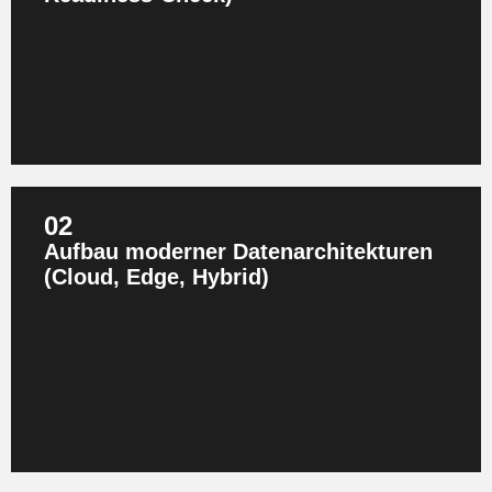
Verträge und IoT‑Architektur. Sie erhalten einen klaren
Reifegrad, identifizierte Lücken und konkrete
Sofortmaßnahmen für Compliance und Wertschöpfung.
02
Aufbau moderner Datenarchitekturen
(Cloud, Edge, Hybrid)
Wir entwickeln skalierbare Daten‑ und API‑Architekturen,
die Data‑Act‑Anforderungen erfüllen und zukünftige KI‑
und Analytics‑Anwendungen unterstützen. Dabei nutzen
wir bewährte Best Practices aus Industrie‑Datenräumen
wie Catena‑X oder Manufacturing‑X.