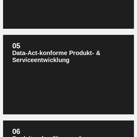
05
Data‑Act‑konforme Produkt‑ &
Serviceentwicklung
Wir helfen Herstellern vernetzter Produkte,
Data‑Act‑Pflichten direkt in Produktdesign, IoT‑Architektur
und Serviceprozesse einzubetten. Damit vermeiden Sie
spätere technische Schulden und regulatorische
Nachbesserungen.
06