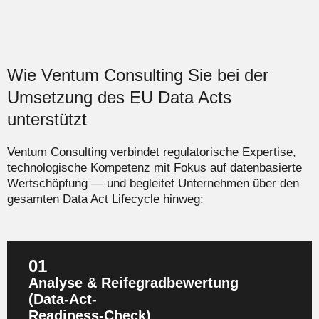
Wie Ventum Consulting Sie bei der
Umsetzung des EU Data Acts
unterstützt
Ventum Consulting verbindet regulatorische Expertise,
technologische Kompetenz mit Fokus auf datenbasierte
Wertschöpfung — und begleitet Unternehmen über den
gesamten Data Act Lifecycle hinweg:
01
Analyse & Reifegradbewertung
(Data‑Act‑
Readiness‑Check)
Wir bewerten Ihre aktuelle Datenlandschaft, Governance,