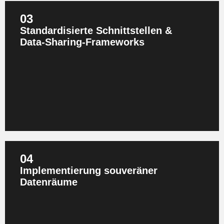
03
Standardisierte Schnittstellen &
Data‑Sharing‑Frameworks
Wir konzipieren und implementieren standardisierte,
sichere und auditierbare Schnittstellen nach
Data‑Act‑Vorgaben. Damit ermöglichen Sie Nutzern,
Partnern und Behörden den konformen Zugriff auf
Produkt‑ und Nutzungsdaten.
04
Implementierung souveräner
Datenräume
Wir unterstützen bei der Entwicklung, Integration und
Operationalisierung von Data Spaces (z. B. Catena‑X,
Mobility‑Data‑Space). So schaffen Sie sichere,
interoperable und zukunftsfähige Datenökosysteme.