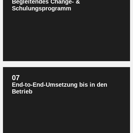
Begleitendes Change‑ &
Schulungsprogramm
Wir bereiten Teams aus Produkt, IT, Recht, Vertrieb und
Service auf die neuen Rollen und Pflichten vor. So
entsteht langfristig Datenkompetenz in Ihrer Organisation.
07
End‑to‑End‑Umsetzung bis in den
Betrieb
Von Analyse über Architektur bis Deployment unterstützen
wir Ihre Transformation ganzheitlich – inklusive
Projektmanagement, Dokumentation und
Auditvorbereitung. Sie erhalten Compliance und
geschäftlichen Nutzen aus einer Hand.